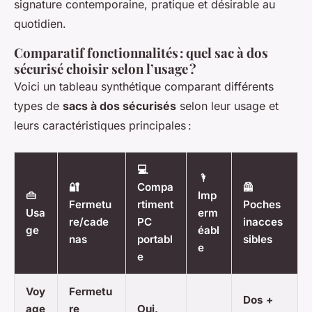
signature contemporaine, pratique et désirable au
quotidien.
Comparatif fonctionnalités : quel sac à dos
sécurisé choisir selon l’usage ?
Voici un tableau synthétique comparant différents
types de
sacs à dos sécurisés
selon leur usage et
leurs caractéristiques principales :
💻
🌂
🔐
Compa
🦺
👜
Imp
Fermetu
rtiment
Poches
Usa
erm
re/cade
PC
inacces
ge
éabl
nas
portabl
sibles
e
e
Voy
Fermetu
Dos +
age
re
Oui,