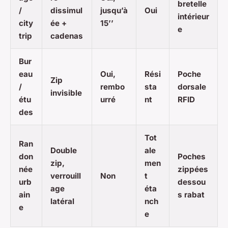
bretelle
/
dissimul
jusqu’à
Oui
intérieur
city
ée +
15’’
e
trip
cadenas
Bur
eau
Oui,
Rési
Poche
Zip
/
rembo
sta
dorsale
invisible
étu
urré
nt
RFID
des
Tot
Ran
Double
ale
don
Poches
zip,
men
née
zippées
verrouill
Non
t
urb
dessou
age
éta
ain
s rabat
latéral
nch
e
e