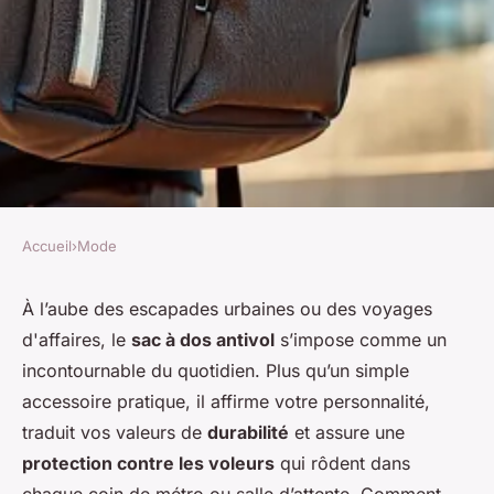
Accueil
›
Mode
MODE
Bien choisir son sac à dos
À l’aube des escapades urbaines ou des voyages
d'affaires, le
sac à dos antivol
s’impose comme un
antivol : style, sécurité et
incontournable du quotidien. Plus qu’un simple
astuces pour ne plus se faire
accessoire pratique, il affirme votre personnalité,
voler
traduit vos valeurs de
durabilité
et assure une
protection contre les voleurs
qui rôdent dans
Lorenzo
•
28 décembre 2025
•
7 min de lecture