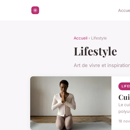
Accue
Accueil
› Lifestyle
Lifestyle
Art de vivre et inspiratio
LIF
Cui
Le cu
polyur
18 no