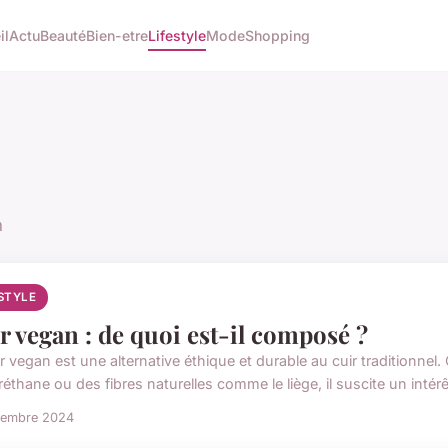
il
Actu
Beauté
Bien-etre
Lifestyle
Mode
Shopping
n
ESTYLE
r vegan : de quoi est-il composé ?
ir vegan est une alternative éthique et durable au cuir traditionne
éthane ou des fibres naturelles comme le liège, il suscite un intérêt
vembre 2024