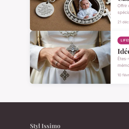
Offri
spéci
21 dé
LIF
Idé
Êtes-
mémor
10 fév
Styl Issimo