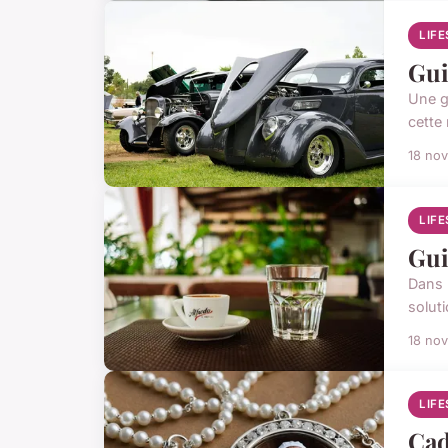
LIF
Gui
Une g
cette 
18 no
LIF
Gui
Dans 
solut
18 no
LIF
Cad